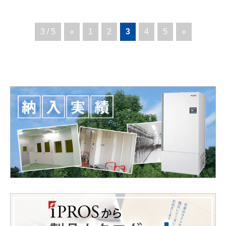
3 / 5
«
1
2
3
4
5
»