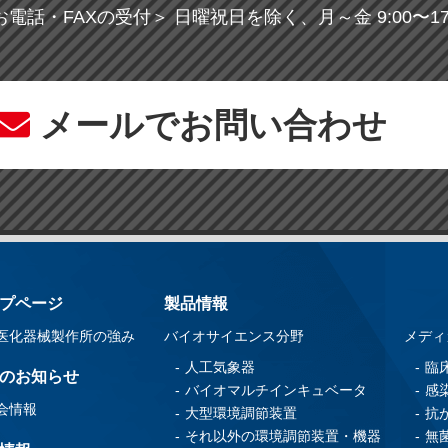
お電話・FAXの受付＞
日曜祝日を除く、月～金 9:00〜17:
メールでお問い合わせ
プページ
製品情報
医化器械製作所の強み
バイオサイエンス分野
メディ
人工気象器
臨
のお知らせ
バイオマルチインキュベータ
感
会情報
大型環境調節装置
抗
それ以外の環境調節装置・機器
無