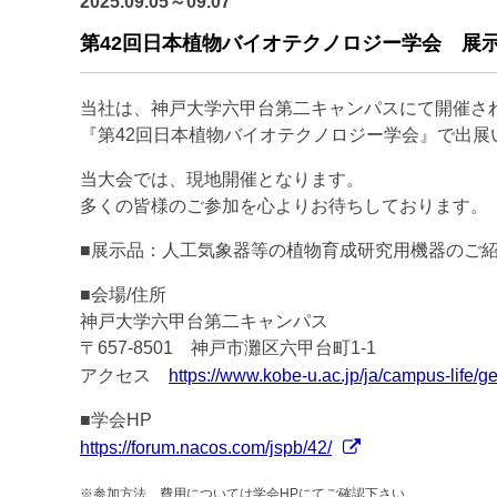
2025.09.05～09.07
第42回日本植物バイオテクノロジー学会 展
当社は、神戸大学六甲台第二キャンパスにて開催さ
『第42回日本植物バイオテクノロジー学会』で出展
当大会では、現地開催となります。
多くの皆様のご参加を心よりお待ちしております。
■展示品：人工気象器等の植物育成研究用機器のご
■会場/
住所
神戸大学六甲台第二キャンパス
〒657-8501 神戸市灘区六甲台町1-1
アクセス
https://www.kobe-u.ac.jp/ja/campus-life/g
■学会HP
https://forum.nacos.com/jspb/42/
※参加方法、費用については学会HPにてご確認下さい。