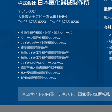
最新
〒543-0014
大阪市天王寺区玉造元町3番9号
展示
Tel.06-6765-0223
Fax.06-6765-0236
会社
生物学研究機器・装置・器具シリーズ
クリーン清浄化機器システム
バイオハザード対策機器システム
産業用環境調節施設
動物バイオ工学研究用環境調節施設
植物バイオ工学研究用環境調節施設
バイオロジカルクリーンルーム
病院設備と臨床用研究探査機器
体外受精用無菌培養システム
IVH無菌製剤調整システム
※当サイトの内容、テキスト、画像等の無断転載