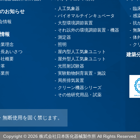
人工気象器
臨
のお知らせ
バイオマルチインキュベータ
感
会情報
大型環境調節装置
抗
それ以外の環境調節装置・機器
無
情報
測定器
体
照明
ク
企業理念
屋内型人工気象ユニット
社長あいさつ
建築
屋外型人工気象ユニット
会社概要
光照射試験器
沿革
実験動物飼育装置・施設
事業所
局所排気装置
クリーン機器シリーズ
その他研究用品・試薬
・無断使用を固く禁じます。
Copyright
© 2026 株式会社日本医化器械製作所
All Rights Reserved.