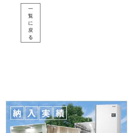
一
覧
に
戻
る