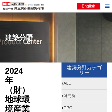

English
お問い合わせ
English
建築分野
建築分野カテゴ
2024
リー
年
ALL
（財）
研究所
地球環
境産業
CPC