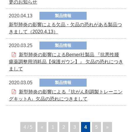
更のお知らせ
2020.04.13
製品情報
新型肺炎の影響による欠品・欠品の恐れがある製品つ
きまして（2020.4.13）
2020.03.25
製品情報
新型肺炎の影響によるBerner社製品 『抗悪性腫
瘍薬調整用消耗品【保護ガウン】』 欠品の恐れにつき
まして
2020.03.05
製品情報
新型肺炎の影響による『抗がん剤調製トレーニン
グキットA』欠品の恐れにつきまして
4 / 5
«
1
2
3
4
5
»