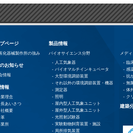
プページ
製品情報
医化器械製作所の強み
バイオサイエンス分野
メディ
人工気象器
臨
のお知らせ
バイオマルチインキュベータ
感
会情報
大型環境調節装置
抗
それ以外の環境調節装置・機器
無
情報
測定器
体
照明
ク
企業理念
屋内型人工気象ユニット
社長あいさつ
建築
屋外型人工気象ユニット
会社概要
光照射試験器
沿革
実験動物飼育装置・施設
事業所
局所排気装置