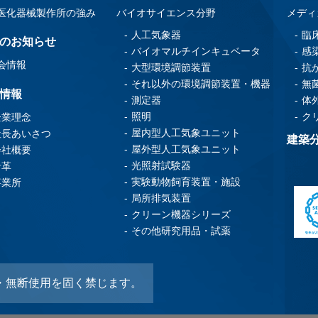
医化器械製作所の強み
バイオサイエンス分野
メディ
人工気象器
臨
のお知らせ
バイオマルチインキュベータ
感
会情報
大型環境調節装置
抗
それ以外の環境調節装置・機器
無
情報
測定器
体
照明
ク
企業理念
屋内型人工気象ユニット
社長あいさつ
建築
屋外型人工気象ユニット
会社概要
光照射試験器
沿革
実験動物飼育装置・施設
事業所
局所排気装置
クリーン機器シリーズ
その他研究用品・試薬
・無断使用を固く禁じます。