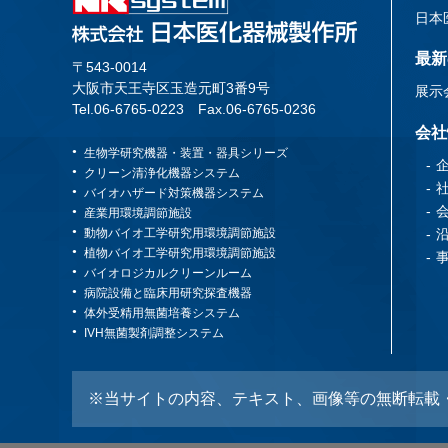
日本
最新
〒543-0014
大阪市天王寺区玉造元町3番9号
展示
Tel.06-6765-0223
Fax.06-6765-0236
会社
生物学研究機器・装置・器具シリーズ
クリーン清浄化機器システム
バイオハザード対策機器システム
産業用環境調節施設
動物バイオ工学研究用環境調節施設
植物バイオ工学研究用環境調節施設
バイオロジカルクリーンルーム
病院設備と臨床用研究探査機器
体外受精用無菌培養システム
IVH無菌製剤調整システム
※当サイトの内容、テキスト、画像等の無断転載