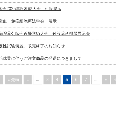
学会2025年度札幌大会 付設展示
本造血・免疫細胞療法学会 展示
本病院薬剤師会近畿学術大会 付設薬科機器展示会
定性試験装置」販売終了のお知らせ
始休業に伴うご注文商品の発送につきまして
2
« 先頭
«
...
3
4
5
6
7
...
»