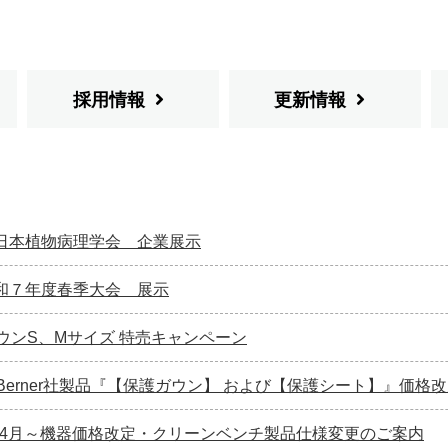
採用情報
更新情報
日本植物病理学会 企業展示
和７年度春季大会 展示
ウンS、Mサイズ 特売キャンペーン
Berner社製品『【保護ガウン】 および【保護シート】』価
5年4月～機器価格改定・クリーンベンチ製品仕様変更のご案内