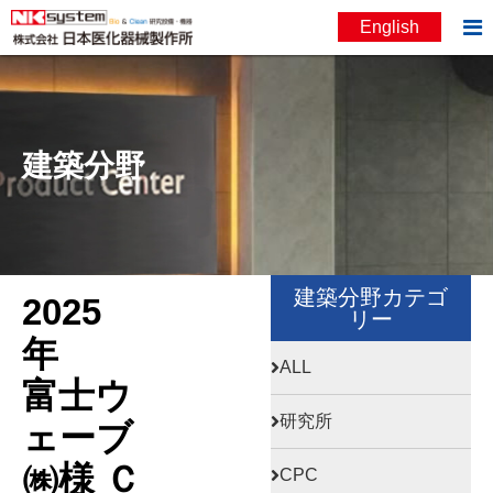

English
お問い合わせ
English
建築分野
建築分野カテゴ
2025
リー
年
ALL
富士ウ
研究所
ェーブ
㈱様 Ｃ
CPC