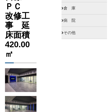
ＰＣ
倉 庫
改修工
病 院
事 延
床面積
その他
420.00
㎡