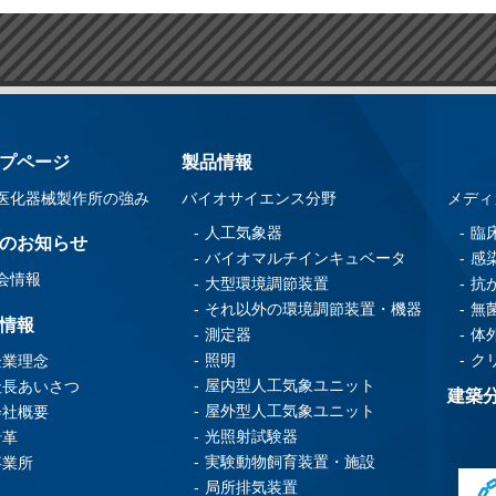
プページ
製品情報
医化器械製作所の強み
バイオサイエンス分野
メディ
人工気象器
臨
のお知らせ
バイオマルチインキュベータ
感
会情報
大型環境調節装置
抗
それ以外の環境調節装置・機器
無
情報
測定器
体
照明
ク
企業理念
屋内型人工気象ユニット
社長あいさつ
建築
屋外型人工気象ユニット
会社概要
光照射試験器
沿革
実験動物飼育装置・施設
事業所
局所排気装置