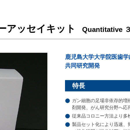
ーアッセイキット
Quantitative ３
鹿児島大学大学院医歯
共同研究開発
特長
ガン細胞の足場非依存的増
剤開発、がん研究分野へ応
従来品コロニー方法より多
製品セット化により迅速、