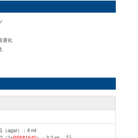
グ
最適化
化
 -1（agar）：4 ml
※1
 -2（2×
RPMI1640
）：3.2 ml