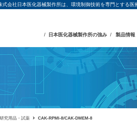
株式会社日本医化器械製作所は、環境制御技術を専門とする医
日本医化器械製作所の強み
製品情報
研究用品・試薬
CAK-RPMI-8/CAK-DMEM-8