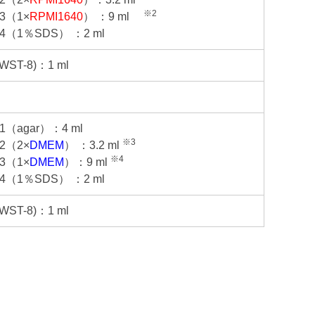
※2
 -3（1×
RPMI1640
） ：9 ml
n -4（1％SDS） ：2 ml
(WST-8)：1 ml
 -1（agar）：4 ml
※3
 -2（2×
DMEM
） ：3.2 ml
※4
 -3（1×
DMEM
）：9 ml
n -4（1％SDS） ：2 ml
(WST-8)：1 ml