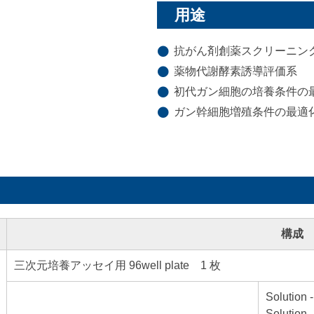
用途
抗がん剤創薬スクリーニン
薬物代謝酵素誘導評価系
初代ガン細胞の培養条件の
ガン幹細胞増殖条件の最適
構成
三次元培養アッセイ用 96well plate 1 枚
Solution
Solution