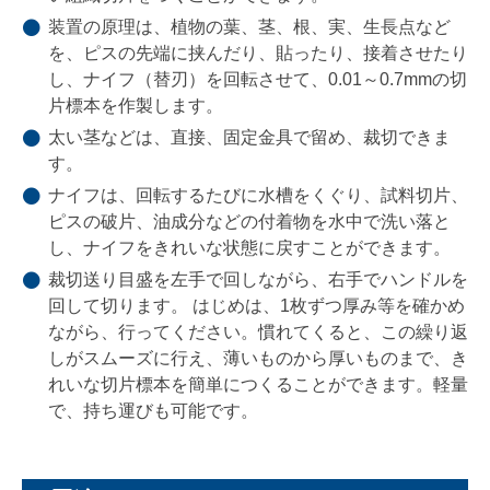
装置の原理は、植物の葉、茎、根、実、生長点など
を、ピスの先端に挟んだり、貼ったり、接着させたり
し、ナイフ（替刃）を回転させて、0.01～0.7mmの切
片標本を作製します。
太い茎などは、直接、固定金具で留め、裁切できま
す。
ナイフは、回転するたびに水槽をくぐり、試料切片、
ピスの破片、油成分などの付着物を水中で洗い落と
し、ナイフをきれいな状態に戻すことができます。
裁切送り目盛を左手で回しながら、右手でハンドルを
回して切ります。 はじめは、1枚ずつ厚み等を確かめ
ながら、行ってください。慣れてくると、この繰り返
しがスムーズに行え、薄いものから厚いものまで、き
れいな切片標本を簡単につくることができます。軽量
で、持ち運びも可能です。