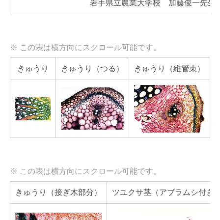
岩手県立農業大学校 加藤俊一先生
きゅうり
きゅうり（つる）
きゅうり（維管束）
きゅうり（接ぎ木部分）
ツユクサ茎（アブラムシ付き