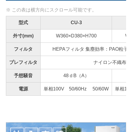
型式
CU-3
外寸(mm)
W360×D380×H700
W7
フィルタ
HEPAフィルタ 集塵効率：PAO粒子0.3
プレフィルタ
ナイロン不織布
予想騒音
48ｄB（A）
電源
単相100V 50/60Hz 50/60W
単相100