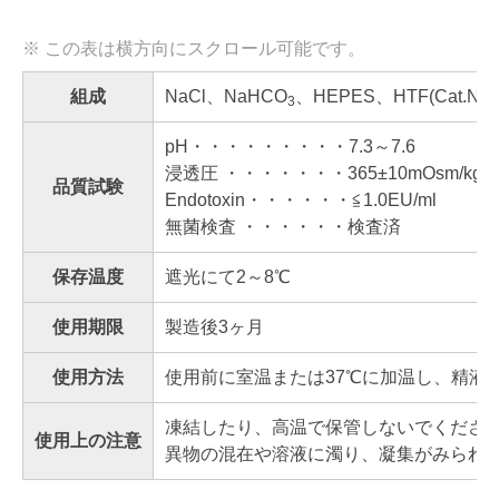
組成
NaCl、NaHCO
、HEPES、HTF(Cat.No. 9
3
pH・・・・・・・・・7.3～7.6
浸透圧 ・・・・・・・365±10mOsm/kg
品質試験
Endotoxin・・・・・・≦1.0EU/ml
無菌検査 ・・・・・・検査済
保存温度
遮光にて2～8℃
使用期限
製造後3ヶ月
使用方法
使用前に室温または37℃に加温し、精液を
凍結したり、高温で保管しないでくださ
使用上の注意
異物の混在や溶液に濁り、凝集がみられるもの