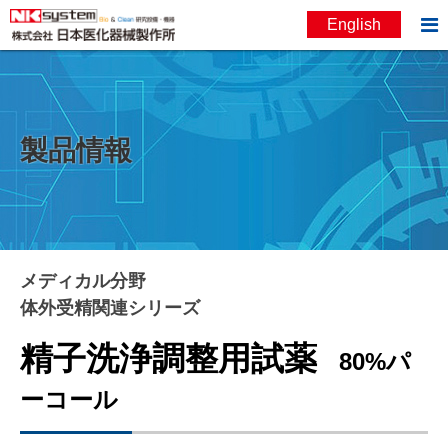

English
お問い合わせ
English
製品情報
メディカル分野
体外受精関連シリーズ
精子洗浄調整用試薬
80%パ
ーコール