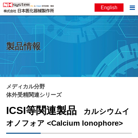

English
お問い合わせ
English
製品情報
メディカル分野
体外受精関連シリーズ
ICSI等関連製品
カルシウムイ
オノフォア <Calcium Ionophore>