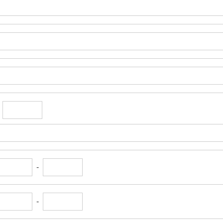
-
-
-