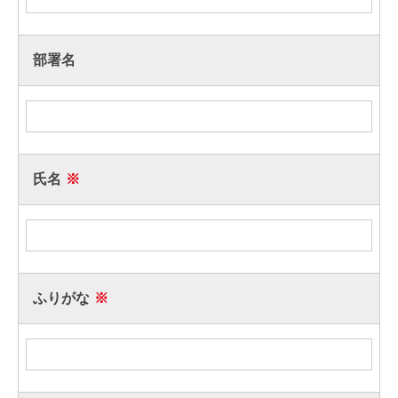
部署名
氏名
※
ふりがな
※