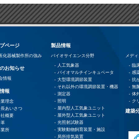
プページ
製品情報
医化器械製作所の強み
バイオサイエンス分野
メディ
人工気象器
臨
のお知らせ
バイオマルチインキュベータ
感
会情報
大型環境調節装置
抗
それ以外の環境調節装置・機器
無
情報
測定器
体
照明
ク
企業理念
屋内型人工気象ユニット
社長あいさつ
建築
屋外型人工気象ユニット
会社概要
光照射試験器
沿革
実験動物飼育装置・施設
事業所
局所排気装置