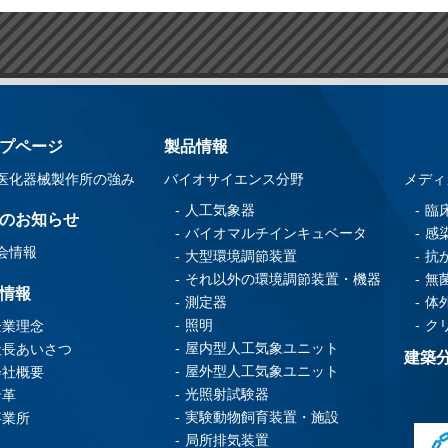
プページ
製品情報
医化器械製作所の強み
バイオサイエンス分野
メディ
人工気象器
臨
のお知らせ
バイオマルチインキュベータ
感
会情報
大型環境調節装置
抗
それ以外の環境調節装置・機器
無
情報
測定器
体
照明
ク
企業理念
屋内型人工気象ユニット
社長あいさつ
建築
屋外型人工気象ユニット
会社概要
光照射試験器
沿革
実験動物飼育装置・施設
事業所
局所排気装置